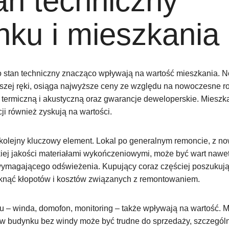
an techniczny
nku i mieszkania
o stan techniczny znacząco wpływają na wartość mieszkania. 
wszej ręki, osiąga najwyższe ceny ze względu na nowoczesne r
ję termiczną i akustyczną oraz gwarancje deweloperskie. Miesz
i również zyskują na wartości.
 kolejny kluczowy element. Lokal po generalnym remoncie, z 
kiej jakości materiałami wykończeniowymi, może być wart nawe
ymagającego odświeżenia. Kupujący coraz częściej poszukuj
niknąć kłopotów i kosztów związanych z remontowaniem.
u – winda, domofon, monitoring – także wpływają na wartość. 
 w budynku bez windy może być trudne do sprzedaży, szczególn