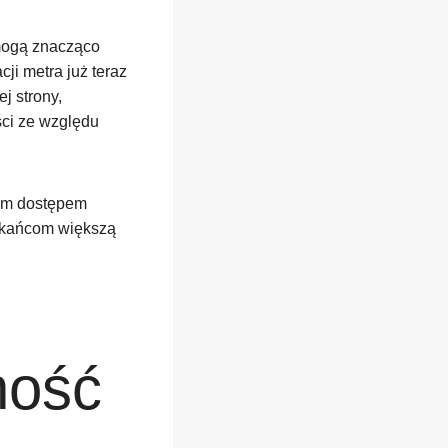
 mogą znacząco
ji metra już teraz
j strony,
ści ze względu
wym dostępem
szkańcom większą
ność