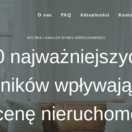
O nas
FAQ
Aktualności
Kont
WYCENA I ANALIZA RYNKU NIERUCHOMOŚCI
0 najważniejszy
ników wpływaj
cenę nieruchom