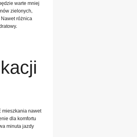
będzie warte mniej
enów zielonych,
. Nawet różnica
dratowy.
kacji
ć mieszkania nawet
nie dla komfortu
wa minuta jazdy