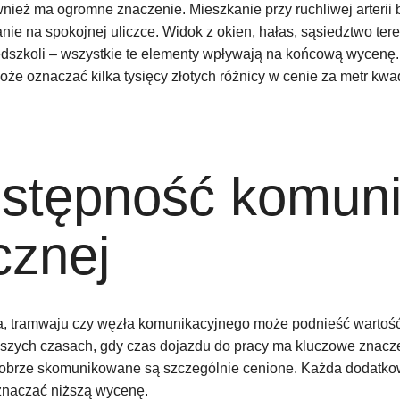
wnież ma ogromne znaczenie. Mieszkanie przy ruchliwej arterii 
nie na spokojnej uliczce. Widok z okien, hałas, sąsiedztwo ter
zedszkoli – wszystkie te elementy wpływają na końcową wycenę
oże oznaczać kilka tysięcy złotych różnicy w cenie za metr kwa
ostępność komuni
cznej
tra, tramwaju czy węzła komunikacyjnego może podnieść wartoś
jszych czasach, gdy czas dojazdu do pracy ma kluczowe znacze
dobrze skomunikowane są szczególnie cenione. Każda dodatko
znaczać niższą wycenę.