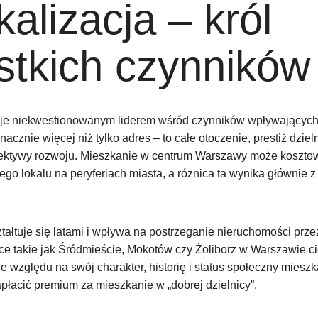
kalizacja – król
stkich czynników
aje niekwestionowanym liderem wśród czynników wpływających
acznie więcej niż tylko adres – to całe otoczenie, prestiż dziel
pektywy rozwoju. Mieszkanie w centrum Warszawy może kosztow
ego lokalu na peryferiach miasta, a różnica ta wynika głównie z
ształtuje się latami i wpływa na postrzeganie nieruchomości prz
ce takie jak Śródmieście, Mokotów czy Żoliborz w Warszawie ci
 względu na swój charakter, historię i status społeczny mies
apłacić premium za mieszkanie w „dobrej dzielnicy”.