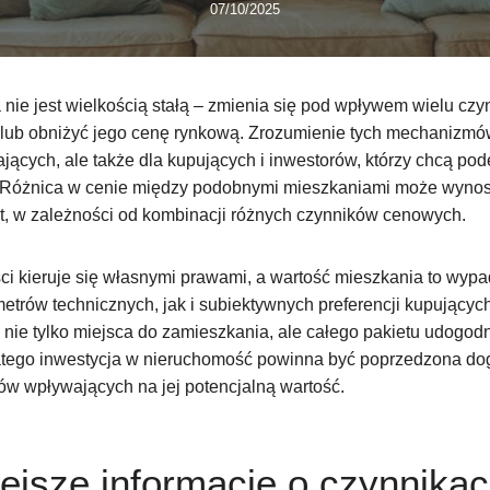
07/10/2025
nie jest wielkością stałą – zmienia się pod wpływem wielu czy
lub obniżyć jego cenę rynkową. Zrozumienie tych mechanizmó
dających, ale także dla kupujących i inwestorów, którzy chcą 
 Różnica w cenie między podobnymi mieszkaniami może wynos
nt, w zależności od kombinacji różnych czynników cenowych.
i kieruje się własnymi prawami, a wartość mieszkania to wy
etrów technicznych, jak i subiektywnych preferencji kupujący
nie tylko miejsca do zamieszkania, ale całego pakietu udogo
latego inwestycja w nieruchomość powinna być poprzedzona do
ów wpływających na jej potencjalną wartość.
ejsze informacje o czynnika