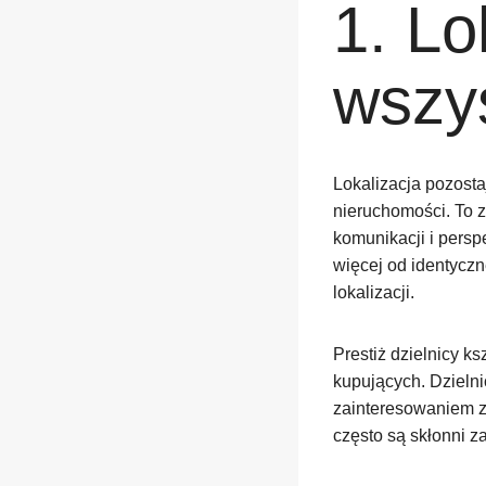
1. Lo
wszy
Lokalizacja pozost
nieruchomości. To zn
komunikacji i pers
więcej od identyczn
lokalizacji.
Prestiż dzielnicy k
kupujących. Dzielni
zainteresowaniem ze
często są skłonni z