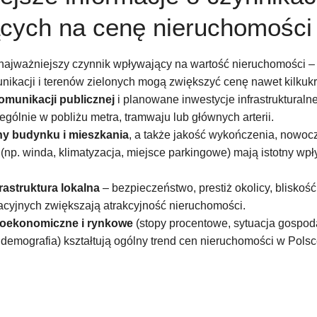
cych na cenę nieruchomości
najważniejszy czynnik wpływający na wartość nieruchomości – p
nikacji i terenów zielonych mogą zwiększyć cenę nawet kilkukr
munikacji publicznej
i planowane inwestycje infrastruktural
gólnie w pobliżu metra, tramwaju lub głównych arterii.
ny budynku i mieszkania
, a także jakość wykończenia, nowocz
 (np. winda, klimatyzacja, miejsce parkingowe) mają istotny wp
frastruktura lokalna
– bezpieczeństwo, prestiż okolicy, bliskość
eacyjnych zwiększają atrakcyjność nieruchomości.
roekonomiczne i rynkowe
(stopy procentowe, sytuacja gospoda
demografia) kształtują ogólny trend cen nieruchomości w Polsc