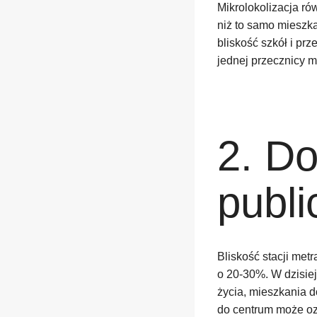
Mikrolokolizacja ró
niż to samo mieszka
bliskość szkół i pr
jednej przecznicy m
2. D
publi
Bliskość stacji me
o 20-30%. W dzisie
życia, mieszkania 
do centrum może o