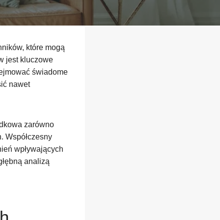
nników, które mogą
w jest kluczowe
podejmować świadome
ić nawet
padkowa zarówno
ch. Współczesny
dnień wpływających
głębną analizą
ch