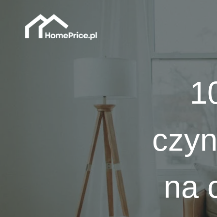
Przejdź
do
treści
1
czyn
na 