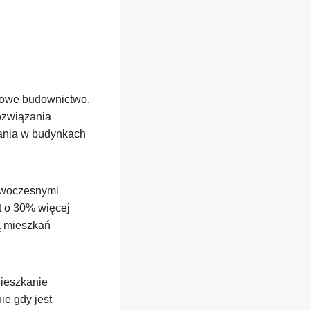
Nowe budownictwo,
ozwiązania
kania w budynkach
nowoczesnymi
t o 30% więcej
ą mieszkań
Mieszkanie
ie gdy jest