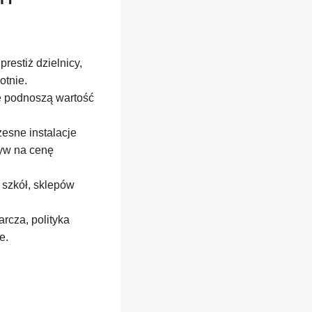
restiż dzielnicy,
otnie.
ne podnoszą wartość
esne instalacje
ływ na cenę
 szkół, sklepów
rcza, polityka
e.