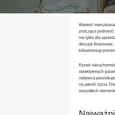
Wartość mieszkania 
znacząco podnieść 
nie tylko dla sprze
decyzje finansowe.
kilkadziesiąt proce
Rynek nieruchomośc
obiektywnych param
nabywca poszukuje 
na jakość życia. D
wszystkich element
Najważni