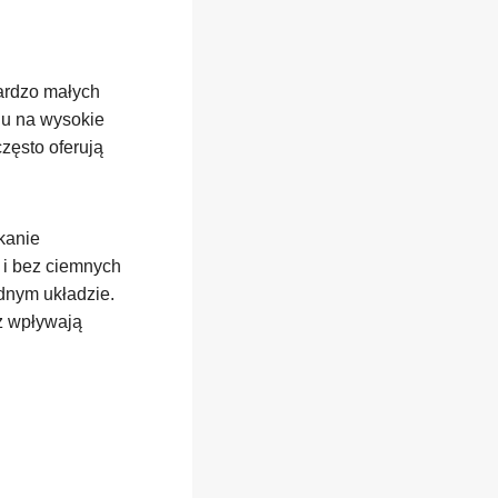
ardzo małych
du na wysokie
zęsto oferują
kanie
 i bez ciemnych
odnym układzie.
ż wpływają