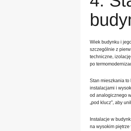
4. St
budy
Wiek budynku i jeg
szczególnie z pier
techniczne, izolac
po termomodernizacj
Stan mieszkania to
instalacjami i wyso
od analogicznego w
„pod klucz”, aby u
Instalacje w budynk
na wysokim piętrze