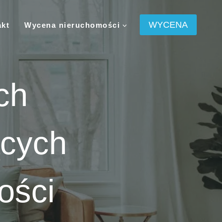
WYCENA
akt
Wycena nieruchomości
ch
ących
ości