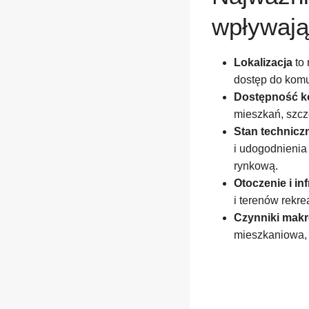
wpływają
Lokalizacja
to 
dostęp do komu
Dostępność ko
mieszkań, szcze
Stan technicz
i udogodnienia
rynkową.
Otoczenie i in
i terenów rekr
Czynniki mak
mieszkaniowa, 